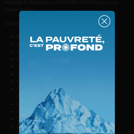
mentale et dépendance de la MRC d’Abitibi pour ces
beaux outils!
Les membres de la Table sont :
Accueil d’Amos
L’appui
CALACS Abitibi
Cégep de l’AT (campus Amos)
Centre de santé de Pikogan
Centre de santé de Pikogan
Centre de services scolaire Harricana
CISSSAT (Programme santé mentale et
dépendance)
CDC d’Amos
CPS
CRCATNQ
Direction des services correctionnels
Maison Mikana