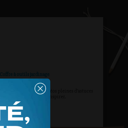
Coffre à outils jardinage
Venez découvrir nos vidéos pleines d’astuces
de jardinage pour vous inspirer.
Lire la suite