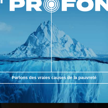
engagement collectif fort à améliorer les
conditions de vie de la population de la MRC
d’Abitibi, en favorisant l’équité […]
A
Parlons des vraies causes de la pauvreté
T