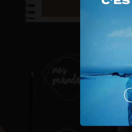
rappeler que la […]
nos
mandats