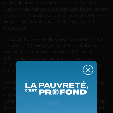
nous indiquait que le Commissaire au lobbyisme du
Québec venait d’annoncer publiquement la manière dont
il consulterait les OSBL au sujet du projet de loi 56. Cette
annonce fait suite au mandat qu’il a reçu du ministre
responsable.
Les 22 auditions se sont déroulées à Montréal, les 10, 11 et
12 février, et à Québec, le 3 mars 2016. Les auditions
n’étaient pas publiques, cependant, elles ont été
diffusées sur le web. Les mémoires transmis au
Commissaire ont également été mis en ligne sur son site
internet.
Les organisations opposées à l’assujettissement de tous
les OSBL à la loi sur le lobbyisme dont la Table des
regroupements provinciaux d’organismes
communautaires et bénévoles (TRPOCB) qui coordonne
les travaux souligne que, malgré le caractère privé de la