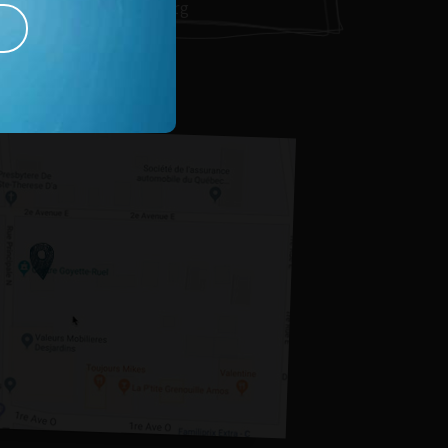
carole@cdcamos.org