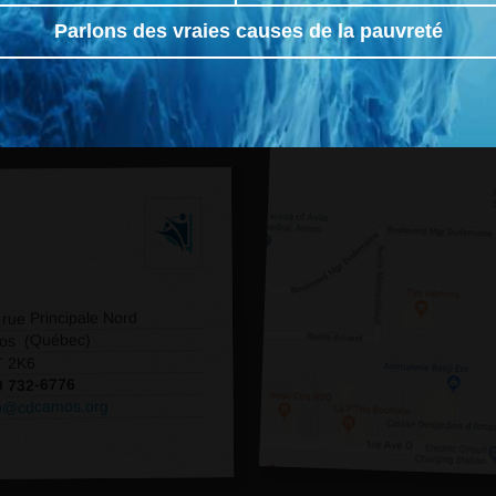
Parlons des vraies causes de la pauvreté
 rue Principale Nord
os (Québec)
T 2K6
9 732-6776
fo@cdcamos.org