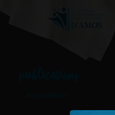
publications
Popote roulante