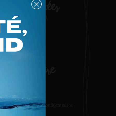
Coordonnées
42, Principale Nord,
Amos Québec
J9T 2K6
819 732-6776
info@cdcamos.org
Heures
d'ouverture
Du lundi au jeudi
De 8 h 30 à 12 h
et de 13 h à 16 h
Responsable de la confidentialité:
Carole Boucher
-